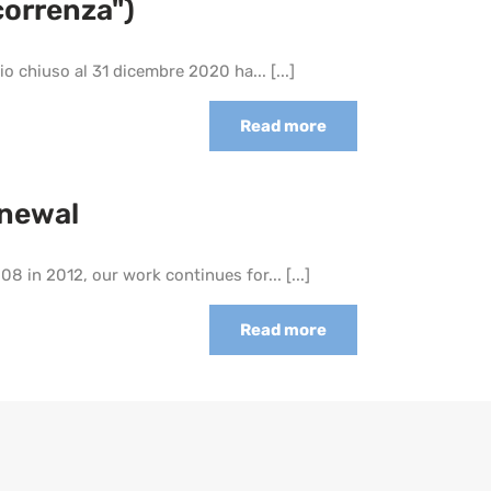
correnza")
zio chiuso al 31 dicembre 2020 ha...
[...]
Read more
enewal
008 in 2012, our work continues for...
[...]
Read more